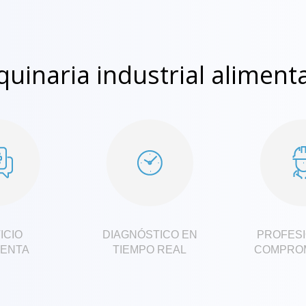
uinaria industrial aliment
ICIO
DIAGNÓSTICO EN
PROFES
ENTA
TIEMPO REAL
COMPRO