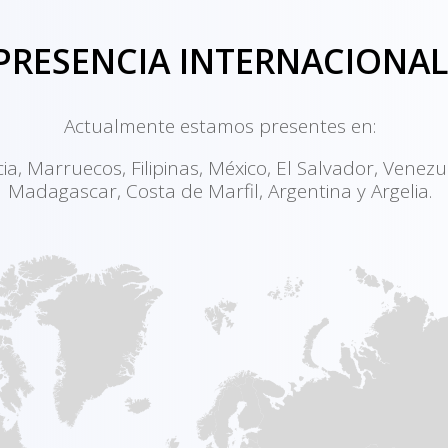
PRESENCIA INTERNACIONA
Actualmente estamos presentes en:
a, Marruecos, Filipinas, México, El Salvador, Venezue
Madagascar, Costa de Marfil, Argentina y Argelia.