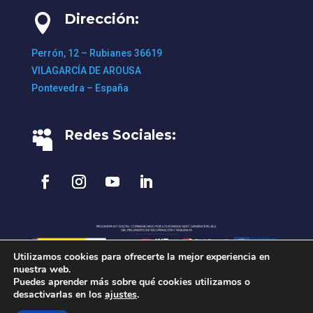
Dirección:

Perrón, 12 – Rubianes 36619
VILAGARCÍA DE AROUSA
Pontevedra – España
Redes Sociales:

Utilizamos cookies para ofrecerte la mejor experiencia en
nuestra web.
Puedes aprender más sobre qué cookies utilizamos o
Aviso Legal
•
Política de Privacidad
•
desactivarlas en los
ajustes
.
Política de Cookies
• Desarrollo:
agencia