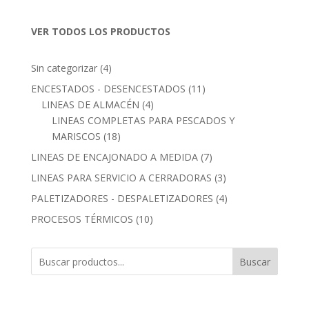
VER TODOS LOS PRODUCTOS
4
Sin categorizar
4
productos
11
ENCESTADOS - DESENCESTADOS
11
4
productos
LINEAS DE ALMACÉN
4
productos
LINEAS COMPLETAS PARA PESCADOS Y
18
MARISCOS
18
productos
7
LINEAS DE ENCAJONADO A MEDIDA
7
productos
3
LINEAS PARA SERVICIO A CERRADORAS
3
productos
4
PALETIZADORES - DESPALETIZADORES
4
productos
10
PROCESOS TÉRMICOS
10
productos
Buscar