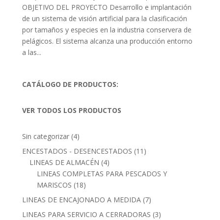
OBJETIVO DEL PROYECTO Desarrollo e implantación
de un sistema de visión artificial para la clasificación
por tamaños y especies en la industria conservera de
pelágicos. El sistema alcanza una producción entorno
a las...
CATÁLOGO DE PRODUCTOS:
VER TODOS LOS PRODUCTOS
4
Sin categorizar
4
productos
11
ENCESTADOS - DESENCESTADOS
11
4
productos
LINEAS DE ALMACÉN
4
productos
LINEAS COMPLETAS PARA PESCADOS Y
18
MARISCOS
18
productos
7
LINEAS DE ENCAJONADO A MEDIDA
7
productos
3
LINEAS PARA SERVICIO A CERRADORAS
3