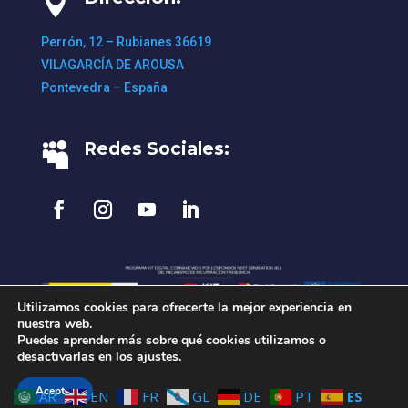

Perrón, 12 – Rubianes 36619
VILAGARCÍA DE AROUSA
Pontevedra – España
Redes Sociales:

Utilizamos cookies para ofrecerte la mejor experiencia en
nuestra web.
Puedes aprender más sobre qué cookies utilizamos o
Aviso Legal
•
Política de Privacidad
•
desactivarlas en los
ajustes
.
Política de Cookies
• Desarrollo:
agencia
ChantreMyC
Aceptar
AR
EN
FR
GL
DE
PT
ES