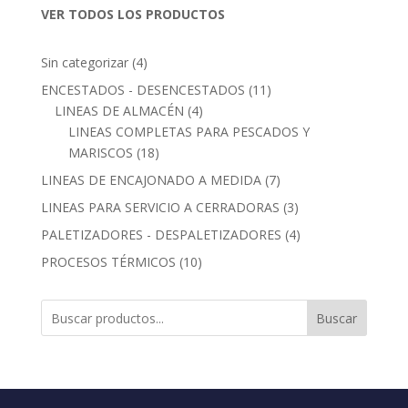
VER TODOS LOS PRODUCTOS
4
Sin categorizar
4
productos
11
ENCESTADOS - DESENCESTADOS
11
4
productos
LINEAS DE ALMACÉN
4
productos
LINEAS COMPLETAS PARA PESCADOS Y
18
MARISCOS
18
productos
7
LINEAS DE ENCAJONADO A MEDIDA
7
productos
3
LINEAS PARA SERVICIO A CERRADORAS
3
productos
4
PALETIZADORES - DESPALETIZADORES
4
productos
10
PROCESOS TÉRMICOS
10
productos
Buscar